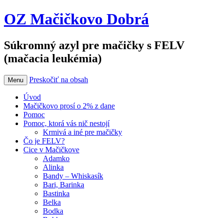
OZ Mačičkovo Dobrá
Súkromný azyl pre mačičky s FELV
(mačacia leukémia)
Preskočiť na obsah
Menu
Úvod
Mačičkovo prosí o 2% z dane
Pomoc
Pomoc, ktorá vás nič nestojí
Krmivá a iné pre mačičky
Čo je FELV?
Cice v Mačičkove
Adamko
Alinka
Bandy – Whiskasík
Bari, Barinka
Bastinka
Belka
Bodka