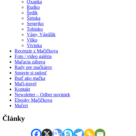
Oxanka
Rudko
Šedík
Širinka
Sergejko
Tobinko
Vágy, Vágúšik
Vilko
Vivinka
Recenzie z Mačičkova
Foto / video galéria
Mačacia zábava
Rady pre mačkárov
Spravte si radosť
Buď ako mačka
Mači-travel
Kontakt
Newsletter – Odber noviniek
Ebooky Mačičkova
Mačeri
Články