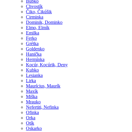
Bubko
Chvostík
Čiko, Čikúšik
Cirminka
Dominik, Dominko
Elmo, Elmík
Emilka
Ferko
Grétka
Goldenko
Hanička
Hermínka
Kocúr, Kocúrik, Deny
Kubko
Lesianka
Lirka
Maurícius, Maurík
Maxík
Miška
Mrauko
Nefertiti, Nefinka
Ofinka
Orka
Otík
Oskarko