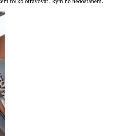
kážem toľko otravovať, kým ho nedostanem.