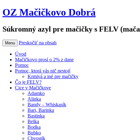
OZ Mačičkovo Dobrá
Súkromný azyl pre mačičky s FELV (mača
Preskočiť na obsah
Menu
Úvod
Mačičkovo prosí o 2% z dane
Pomoc
Pomoc, ktorá vás nič nestojí
Krmivá a iné pre mačičky
Čo je FELV?
Cice v Mačičkove
Adamko
Alinka
Bandy – Whiskasík
Bari, Barinka
Bastinka
Belka
Bodka
Bubko
Chvostík