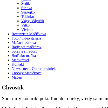
Šedík
Širinka
Sergejko
Tobinko
Vágy, Vágúšik
Vilko
Vivinka
Recenzie z Mačičkova
Foto / video galéria
Mačacia zábava
Rady pre mačkárov
Spravte si radosť
Buď ako mačka
Mači-travel
Kontakt
Newsletter – Odber noviniek
Ebooky Mačičkova
Mačeri
Chvostík
Som milý kocúrik, pokiaľ nejde o lieky, vtedy sa men