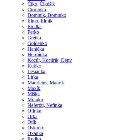
Čiko, Čikúšik
Cirminka
Dominik, Dominko
Elmo, Elmík
Emilka
Ferko
Grétka
Goldenko
Hanička
Hermínka
Kocúr, Kocúrik, Deny
Kubko
Lesianka
Lirka
Maurícius, Maurík
Maxík
Miška
Mrauko
Nefertiti, Nefinka
Ofinka
Orka
Otík
Oskarko
Oxanka
Rudko