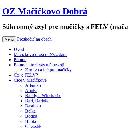
OZ Mačičkovo Dobrá
Súkromný azyl pre mačičky s FELV (mača
Preskočiť na obsah
Menu
Úvod
Mačičkovo prosí o 2% z dane
Pomoc
Pomoc, ktorá vás nič nestojí
Krmivá a iné pre mačičky
Čo je FELV?
Cice v Mačičkove
Adamko
Alinka
Bandy – Whiskasík
Bari, Barinka
Bastinka
Belka
Bodka
Bubko
Chvostík