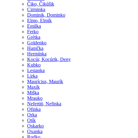
Čiko, Čikúšik
Cirminka
Dominik, Dominko
Elmo, Elmík
Emilka
Ferko
Grétka
Goldenko
Hanička
Hermínka
Kocúr, Kocúrik, Deny
Kubko
Lesianka
Lirka
Maurícius, Maurík
Maxík
Miška
Mrauko
Nefertiti, Nefinka
Ofinka
Orka
Otík
Oskarko
Oxanka
Rudko