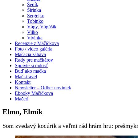
Šedík
Širinka
Sergejko
Tobinko
Vágy, Vágúšik
Vilko
Vivinka
Recenzie z Mačičkova
Foto / video galéria
Mačacia zábava
Rady pre mačkárov
Spravte si radosť
Buď ako mačka
Mači-travel
Kontakt
Newsletter – Odber noviniek
Ebooky Mačičkova
Mačeri
Elmo, Elmík
Som zvedavý kocúrik a veľmi rád hrám hru: prešmyknú