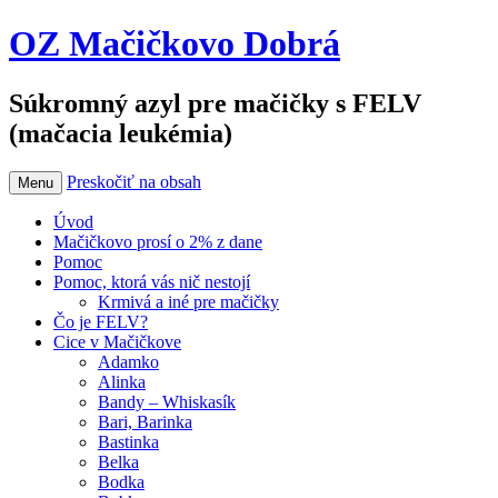
OZ Mačičkovo Dobrá
Súkromný azyl pre mačičky s FELV
(mačacia leukémia)
Preskočiť na obsah
Menu
Úvod
Mačičkovo prosí o 2% z dane
Pomoc
Pomoc, ktorá vás nič nestojí
Krmivá a iné pre mačičky
Čo je FELV?
Cice v Mačičkove
Adamko
Alinka
Bandy – Whiskasík
Bari, Barinka
Bastinka
Belka
Bodka