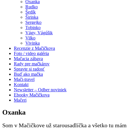
Oxanka
Rudko
Šedík
Širinka
Sergejko
Tobinko
Vágy, Vágúšik
Vilko
Vivinka
Recenzie z Mačičkova
Foto / video galéria
Mačacia zábava
Rady pre mačkárov
Spravte si radosť
Buď ako mačka
Mači-travel
Kontakt
Newsletter – Odber noviniek
Ebooky Mačičkova
Mačeri
Oxanka
Som v Mačičkove už starousadlíčka a všetko tu mám