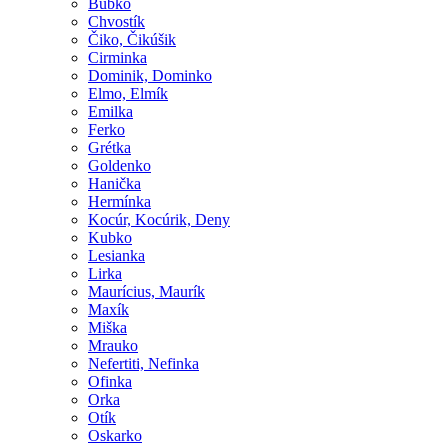
Bubko
Chvostík
Čiko, Čikúšik
Cirminka
Dominik, Dominko
Elmo, Elmík
Emilka
Ferko
Grétka
Goldenko
Hanička
Hermínka
Kocúr, Kocúrik, Deny
Kubko
Lesianka
Lirka
Maurícius, Maurík
Maxík
Miška
Mrauko
Nefertiti, Nefinka
Ofinka
Orka
Otík
Oskarko