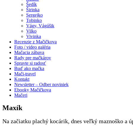
Šedík
Širinka
Sergejko
Tobinko
Vágy, Vágúšik
Vilko
Vivinka
Recenzie z Mačičkova
Foto / video galéria
Mačacia zábava
Rady pre mačkárov
Spravte si radosť
Buď ako mačka
Mači-travel
Kontakt
Newsletter – Odber noviniek
Ebooky Mačičkova
Mačeri
Maxík
Na začiatku plachý kocárik, dnes veľký maznoško a 