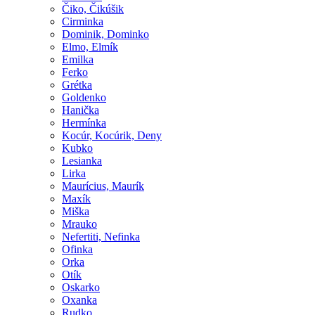
Čiko, Čikúšik
Cirminka
Dominik, Dominko
Elmo, Elmík
Emilka
Ferko
Grétka
Goldenko
Hanička
Hermínka
Kocúr, Kocúrik, Deny
Kubko
Lesianka
Lirka
Maurícius, Maurík
Maxík
Miška
Mrauko
Nefertiti, Nefinka
Ofinka
Orka
Otík
Oskarko
Oxanka
Rudko