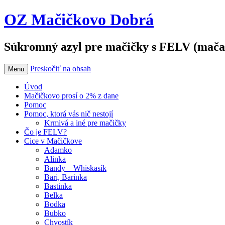
OZ Mačičkovo Dobrá
Súkromný azyl pre mačičky s FELV (mača
Preskočiť na obsah
Menu
Úvod
Mačičkovo prosí o 2% z dane
Pomoc
Pomoc, ktorá vás nič nestojí
Krmivá a iné pre mačičky
Čo je FELV?
Cice v Mačičkove
Adamko
Alinka
Bandy – Whiskasík
Bari, Barinka
Bastinka
Belka
Bodka
Bubko
Chvostík