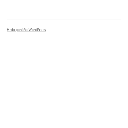
Hrdo poháňa WordPress