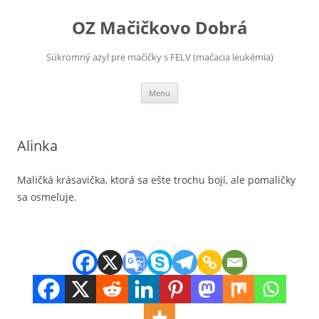
OZ Mačičkovo Dobrá
Súkromný azyl pre mačičky s FELV (mačacia leukémia)
Preskočiť
Menu
na
obsah
Alinka
Maličká krásavička, ktorá sa ešte trochu bojí, ale pomaličky
sa osmeľuje.