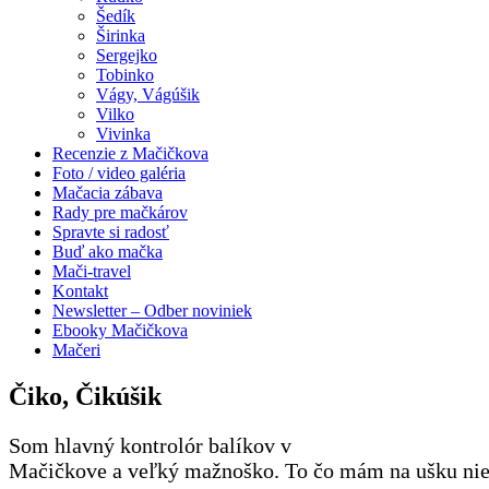
Šedík
Širinka
Sergejko
Tobinko
Vágy, Vágúšik
Vilko
Vivinka
Recenzie z Mačičkova
Foto / video galéria
Mačacia zábava
Rady pre mačkárov
Spravte si radosť
Buď ako mačka
Mači-travel
Kontakt
Newsletter – Odber noviniek
Ebooky Mačičkova
Mačeri
Čiko, Čikúšik
Som hlavný kontrolór balíkov v
Mačičkove a veľký mažnoško. To čo mám na ušku nie j