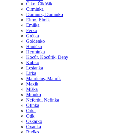
Čiko, Čikúšik
Cirminka
Dominik, Dominko
Elmo, Elmík
Emilka
Ferko
Grétka
Goldenko
Hanička
Hermínka
Kocúr, Kocúrik, Deny
Kubko
Lesianka
Lirka
Maurícius, Maurík
Maxík
Miška
Mrauko
Nefertiti, Nefinka
Ofinka
Orka
Otík
Oskarko
Oxanka
Rudko