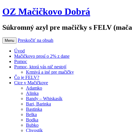
OZ Mačičkovo Dobrá
Súkromný azyl pre mačičky s FELV (mača
Preskočiť na obsah
Menu
Úvod
Mačičkovo prosí o 2% z dane
Pomoc
Pomoc, ktorá vás nič nestojí
Krmivá a iné pre mačičky
Čo je FELV?
Cice v Mačičkove
Adamko
Alinka
Bandy – Whiskasík
Bari, Barinka
Bastinka
Belka
Bodka
Bubko
Chvostík